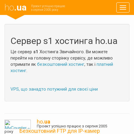
ho
.ua
Проект успішно працює
Навиг
з серпня 2005 року
Сервер s1 хостинга ho.ua
Це сервер
s1
Хостинга Звичайного. Ви можете
перейти на головну сторінку сервісу, де можливо
отримати як
безкоштовний хостинг
, так і
платний
хостинг
.
VPS, що занадто потужний для своєї ціни
ho
.ua
Проект успішно працює з серпня 2005
Безкоштовний FTP для IP-камер
року